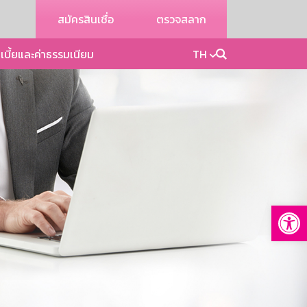
สมัครสินเชื่อ
ตรวจสลาก
เบี้ยและค่าธรรมเนียม
TH
Op