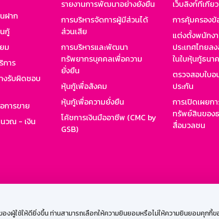
รายงานการพัฒนาอย่างยั่งยืน
เว็บลิงก์ที่เกี่ย
งินฝาก
การบริหารจัดการผู้มีส่วนได้
การคุ้มครองข้
นกู้
ส่วนเสีย
แต่งตั้งพนักง
ียม
การบริหารและพัฒนา
ประเทศไทยลงล
ทรัพยากรบุคคลเพื่อความ
ในใบหุ้นกู้ธน
ริการ
ยั่งยืน
ตรวจสอบใบอน
ย่างรับผิดชอบ
หุ้นกู้เพื่อสังคม
ประกัน
หุ้นกู้เพื่อความยั่งยืน
การเปิดเผยการ
รอการขาย
ทรัพย์สินของธ
โค้ชการเงินมืออาชีพ (CMC by
ำนวณ - เงิน
สื่อมวลชน
GSB)
กงาน
Web HR
GSB Wisdom
M-Search
เข้าสู่ร
ผู้ใช้ให้ดียิ่งขึ้น ท่านสามารถเลือกให้ความยินยอมหรือไม่ให้ความยินยอมคุกกี้ของเ