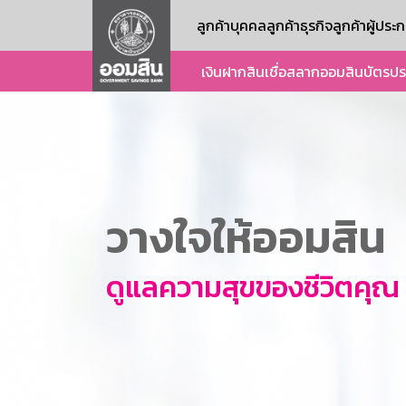
ลูกค้าบุคคล
ลูกค้าธุรกิจ
ลูกค้าผู้ปร
เงินฝาก
สินเชื่อ
สลากออมสิน
บัตร
ปร
วางใจให้ออมสิน
ดูแลความสุขของชีวิตคุณ