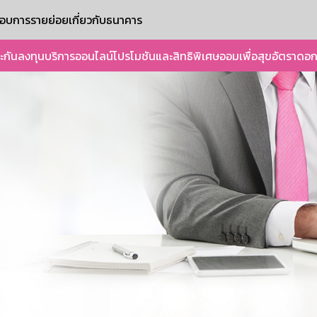
ะกอบการรายย่อย
เกี่ยวกับธนาคาร
ะกัน
ลงทุน
บริการออนไลน์
โปรโมชันและสิทธิพิเศษ
ออมเพื่อสุข
อัตราดอก