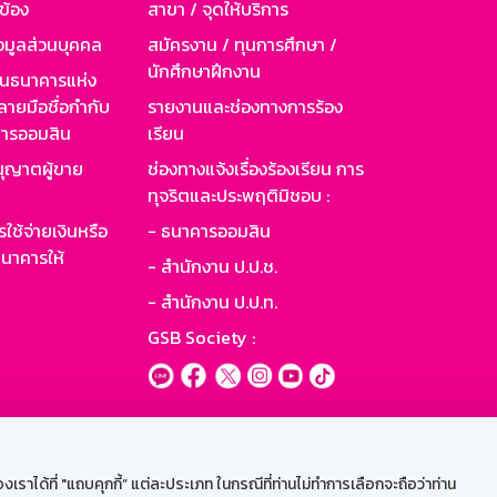
วข้อง
สาขา / จุดให้บริการ
อมูลส่วนบุคคล
สมัครงาน / ทุนการศึกษา /
นักศึกษาฝึกงาน
านธนาคารแห่ง
ายมือชื่อกำกับ
รายงานและช่องทางการร้อง
าคารออมสิน
เรียน
ุญาตผู้ขาย
ช่องทางแจ้งเรื่องร้องเรียน การ
ทุจริตและประพฤติมิชอบ :
ใช้จ่ายเงินหรือ
- ธนาคารออมสิน
นาคารให้
- สำนักงาน ป.ป.ช.
- สำนักงาน ป.ป.ท.
GSB Society :
ะบบเน็ตเมล
ราได้ที่ "แถบคุกกี้” แต่ละประเภท ในกรณีที่ท่านไม่ทำการเลือกจะถือว่าท่าน