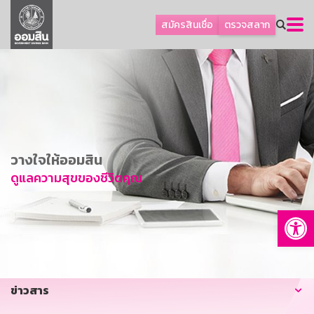
ลูกค้าธุรกิจ
สมัครสินเชื่อ
ตรวจสลาก
ลูกค้าผู้ประกอบรายย่อย
โปรโมชัน
ออมเพื่อสุข
เกี่ยวกับธนาคาร
การพัฒนาที่ยั่งยืน
วางใจให้ออมสิน
ข่าวสาร
ดูแลความสุขของชีวิตคุณ
บริการทางการเงิน
Op
อื่นๆ
ติดต่อเรา
บริการออนไลน์
ข่าวสาร
TH
EN
GSB Society