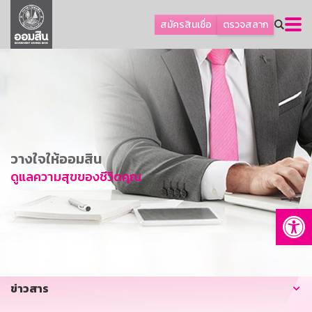
ลูกค้าธุรกิจ
สมัครสินเชื่อ
ตรวจสลาก
ลูกค้าผู้ประกอบรายย่อย
โปรโมชัน
ออมเพื่อสุข
เกี่ยวกับธนาคาร
การพัฒนาที่ยั่งยืน
วางใจให้ออมสิน
ข่าวสาร
ดูแลความสุขของชีวิตคุณ
บริการทางการเงิน
Op
อื่นๆ
ติดต่อเรา
บริการออนไลน์
ข่าวสาร
TH
EN
GSB Society