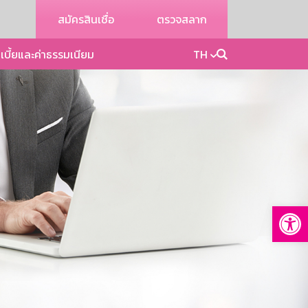
สมัครสินเชื่อ
ตรวจสลาก
เบี้ยและค่าธรรมเนียม
TH
Op