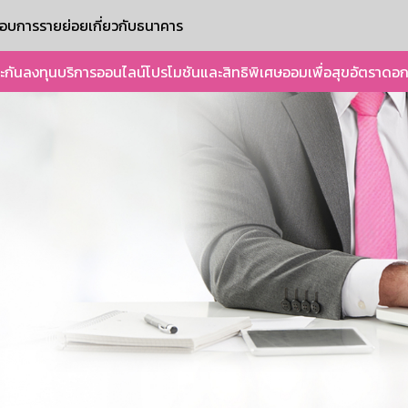
ะกอบการรายย่อย
เกี่ยวกับธนาคาร
ะกัน
ลงทุน
บริการออนไลน์
โปรโมชันและสิทธิพิเศษ
ออมเพื่อสุข
อัตราดอก