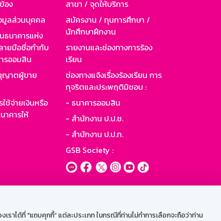
วข้อง
สาขา / จุดให้บริการ
อมูลส่วนบุคคล
สมัครงาน / ทุนการศึกษา /
นักศึกษาฝึกงาน
านธนาคารแห่ง
ายมือชื่อกำกับ
รายงานและช่องทางการร้อง
าคารออมสิน
เรียน
ุญาตผู้ขาย
ช่องทางแจ้งเรื่องร้องเรียน การ
ทุจริตและประพฤติมิชอบ :
ใช้จ่ายเงินหรือ
- ธนาคารออมสิน
นาคารให้
- สำนักงาน ป.ป.ช.
- สำนักงาน ป.ป.ท.
GSB Society :
ะบบเน็ตเมล
ราได้ที่ "แถบคุกกี้” แต่ละประเภท ในกรณีที่ท่านไม่ทำการเลือกจะถือว่าท่าน