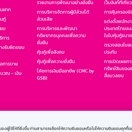
รายงานการพัฒนาอย่างยั่งยืน
เว็บลิงก์ที่เกี่ย
งินฝาก
การบริหารจัดการผู้มีส่วนได้
การคุ้มครองข้
นกู้
ส่วนเสีย
แต่งตั้งพนักง
ียม
การบริหารและพัฒนา
ประเทศไทยลงล
ทรัพยากรบุคคลเพื่อความ
ในใบหุ้นกู้ธน
ริการ
ยั่งยืน
ตรวจสอบใบอน
ย่างรับผิดชอบ
หุ้นกู้เพื่อสังคม
ประกัน
หุ้นกู้เพื่อความยั่งยืน
การเปิดเผยการ
รอการขาย
ทรัพย์สินของธ
โค้ชการเงินมืออาชีพ (CMC by
ำนวณ - เงิน
สื่อมวลชน
GSB)
กงาน
Web HR
GSB Wisdom
M-Search
เข้าสู่ร
ผู้ใช้ให้ดียิ่งขึ้น ท่านสามารถเลือกให้ความยินยอมหรือไม่ให้ความยินยอมคุกกี้ของเ