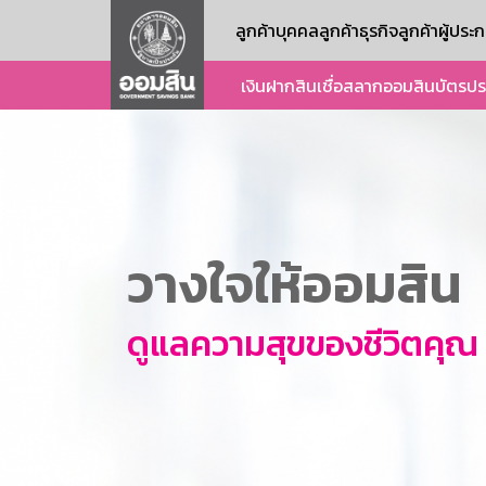
ลูกค้าบุคคล
ลูกค้าธุรกิจ
ลูกค้าผู้ปร
เงินฝาก
สินเชื่อ
สลากออมสิน
บัตร
ปร
วางใจให้ออมสิน
ดูแลความสุขของชีวิตคุณ