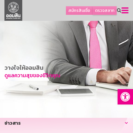
ลูกค้าธุรกิจ
สมัครสินเชื่อ
ตรวจสลาก
ลูกค้าผู้ประกอบรายย่อย
โปรโมชัน
ออมเพื่อสุข
เกี่ยวกับธนาคาร
การพัฒนาที่ยั่งยืน
วางใจให้ออมสิน
ข่าวสาร
ดูแลความสุขของชีวิตคุณ
บริการทางการเงิน
Op
อื่นๆ
ติดต่อเรา
บริการออนไลน์
ข่าวสาร
TH
EN
GSB Society