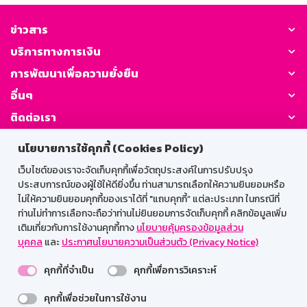
ข่าวสาร
บริการทางการเงิน
การพัฒนาเพื่อความยั่งยืน
อื่นๆ
ติดต่อเรา
นโยบายการใช้คุกกี้ (Cookies Policy)
GSB Society:
เว็บไซต์ของเราจะจัดเก็บคุกกี้เพื่อวัตถุประสงค์ในการปรับปรุง
ประสบการณ์ของผู้ใช้ให้ดียิ่งขึ้น ท่านสามารถเลือกให้ความยินยอมหรือ
ไม่ให้ความยินยอมคุกกี้ของเราได้ที่ "แถบคุกกี้” แต่ละประเภท ในกรณีที่
สำหรับพนักงาน
ท่านไม่ทำการเลือกจะถือว่าท่านไม่ยินยอมการจัดเก็บคุกกี้ คลิกข้อมูลเพิ่ม
เติมเกี่ยวกับการใช้งานคุกกี้ทาง
นโยบายคุ้มครองข้อมูลส่วน
Web HR
GSB Wisdom
M-Search
บุคคล
และ
ประกาศนโยบายความเป็นส่วนตัว (Privacy Notice)
เข้าสู่ระบบเน็ตเมล
คุกกี้ที่จำเป็น
คุกกี้เพื่อการวิเคราะห์
คุกกี้เพื่อช่วยในการใช้งาน