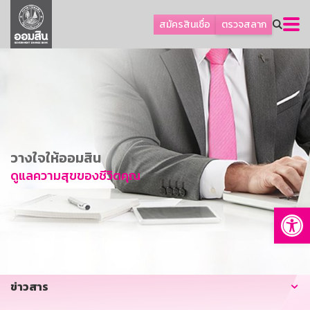
ลูกค้าธุรกิจ
สมัครสินเชื่อ
ตรวจสลาก
ลูกค้าผู้ประกอบรายย่อย
โปรโมชัน
ออมเพื่อสุข
เกี่ยวกับธนาคาร
การพัฒนาที่ยั่งยืน
วางใจให้ออมสิน
ข่าวสาร
ดูแลความสุขของชีวิตคุณ
บริการทางการเงิน
Op
อื่นๆ
ติดต่อเรา
บริการออนไลน์
ข่าวสาร
TH
EN
GSB Society