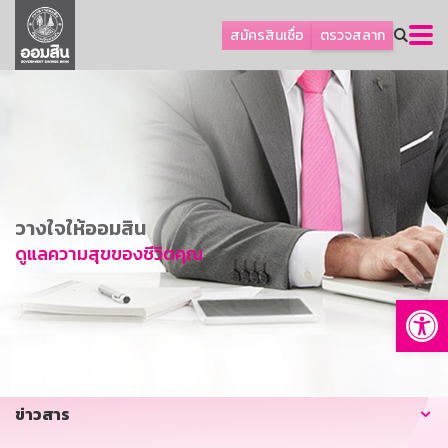
ลูกค้าธุรกิจ
สมัครสินเชื่อ
ตรวจสลาก
ลูกค้าผู้ประกอบรายย่อย
โปรโมชัน
ออมเพื่อสุข
เกี่ยวกับธนาคาร
การพัฒนาที่ยั่งยืน
วางใจให้ออมสิน
ข่าวสาร
ดูแลความสุขของชีวิตคุณ
บริการทางการเงิน
Op
อื่นๆ
ติดต่อเรา
บริการออนไลน์
ข่าวสาร
TH
EN
GSB Society