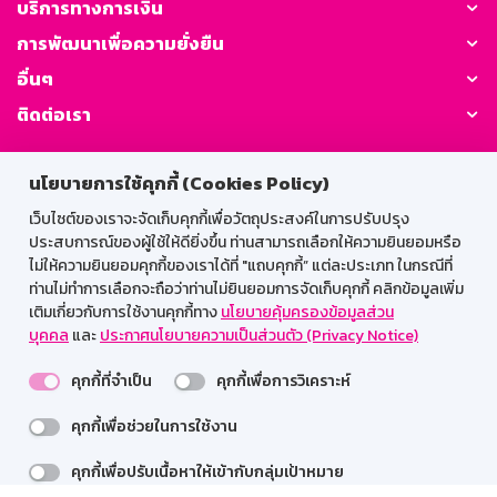
บริการทางการเงิน
การพัฒนาเพื่อความยั่งยืน
อื่นๆ
ติดต่อเรา
GSB Society:
นโยบายการใช้คุกกี้ (Cookies Policy)
เว็บไซต์ของเราจะจัดเก็บคุกกี้เพื่อวัตถุประสงค์ในการปรับปรุง
ประสบการณ์ของผู้ใช้ให้ดียิ่งขึ้น ท่านสามารถเลือกให้ความยินยอมหรือ
สำหรับพนักงาน
ไม่ให้ความยินยอมคุกกี้ของเราได้ที่ "แถบคุกกี้” แต่ละประเภท ในกรณีที่
ท่านไม่ทำการเลือกจะถือว่าท่านไม่ยินยอมการจัดเก็บคุกกี้ คลิกข้อมูลเพิ่ม
Web HR
GSB Wisdom
M-Search
เติมเกี่ยวกับการใช้งานคุกกี้ทาง
นโยบายคุ้มครองข้อมูลส่วน
บุคคล
และ
ประกาศนโยบายความเป็นส่วนตัว (Privacy Notice)
เข้าสู่ระบบเน็ตเมล
คุกกี้ที่จำเป็น
คุกกี้เพื่อการวิเคราะห์
คุกกี้เพื่อช่วยในการใช้งาน
รองรับการใช้งานได้ดีบนเว็บบราวเซอร์
คุกกี้เพื่อปรับเนื้อหาให้เข้ากับกลุ่มเป้าหมาย
สงวนลิขสิทธิ์ 2567 ธนาคารออมสิน