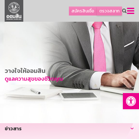
ลูกค้าธุรกิจ
สมัครสินเชื่อ
ตรวจสลาก
ลูกค้าผู้ประกอบรายย่อย
โปรโมชัน
ออมเพื่อสุข
เกี่ยวกับธนาคาร
การพัฒนาที่ยั่งยืน
วางใจให้ออมสิน
ข่าวสาร
ดูแลความสุขของชีวิตคุณ
บริการทางการเงิน
Op
อื่นๆ
ติดต่อเรา
บริการออนไลน์
ข่าวสาร
TH
EN
GSB Society