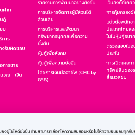
รายงานการพัฒนาอย่างยั่งยืน
เว็บลิงก์ที่เกี่ย
งินฝาก
การบริหารจัดการผู้มีส่วนได้
การคุ้มครองข้
นกู้
ส่วนเสีย
แต่งตั้งพนักง
ียม
การบริหารและพัฒนา
ประเทศไทยลงล
ทรัพยากรบุคคลเพื่อความ
ในใบหุ้นกู้ธน
ริการ
ยั่งยืน
ตรวจสอบใบอน
ย่างรับผิดชอบ
หุ้นกู้เพื่อสังคม
ประกัน
หุ้นกู้เพื่อความยั่งยืน
การเปิดเผยการ
รอการขาย
ทรัพย์สินของธ
โค้ชการเงินมืออาชีพ (CMC by
ำนวณ - เงิน
สื่อมวลชน
GSB)
กงาน
Web HR
GSB Wisdom
M-Search
เข้าสู่ร
ผู้ใช้ให้ดียิ่งขึ้น ท่านสามารถเลือกให้ความยินยอมหรือไม่ให้ความยินยอมคุกกี้ของเ