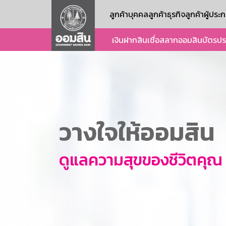
ลูกค้าบุคคล
ลูกค้าธุรกิจ
ลูกค้าผู้ปร
เงินฝาก
สินเชื่อ
สลากออมสิน
บัตร
ปร
วางใจให้ออมสิน
ดูแลความสุขของชีวิตคุณ