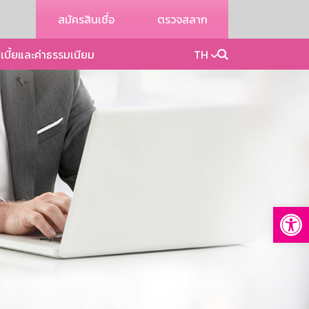
สมัครสินเชื่อ
ตรวจสลาก
เบี้ยและค่าธรรมเนียม
TH
Op