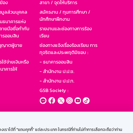
วข้อง
สาขา / จุดให้บริการ
อมูลส่วนบุคคล
สมัครงาน / ทุนการศึกษา /
นักศึกษาฝึกงาน
านธนาคารแห่ง
ายมือชื่อกำกับ
รายงานและช่องทางการร้อง
าคารออมสิน
เรียน
ุญาตผู้ขาย
ช่องทางแจ้งเรื่องร้องเรียน การ
ทุจริตและประพฤติมิชอบ :
ใช้จ่ายเงินหรือ
- ธนาคารออมสิน
นาคารให้
- สำนักงาน ป.ป.ช.
- สำนักงาน ป.ป.ท.
GSB Society :
ะบบเน็ตเมล
ราได้ที่ "แถบคุกกี้” แต่ละประเภท ในกรณีที่ท่านไม่ทำการเลือกจะถือว่าท่าน