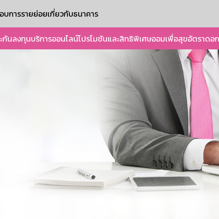
ะกอบการรายย่อย
เกี่ยวกับธนาคาร
ะกัน
ลงทุน
บริการออนไลน์
โปรโมชันและสิทธิพิเศษ
ออมเพื่อสุข
อัตราดอก