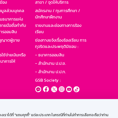
วข้อง
สาขา / จุดให้บริการ
อมูลส่วนบุคคล
สมัครงาน / ทุนการศึกษา /
นักศึกษาฝึกงาน
านธนาคารแห่ง
ายมือชื่อกำกับ
รายงานและช่องทางการร้อง
าคารออมสิน
เรียน
ุญาตผู้ขาย
ช่องทางแจ้งเรื่องร้องเรียน การ
ทุจริตและประพฤติมิชอบ :
ใช้จ่ายเงินหรือ
- ธนาคารออมสิน
นาคารให้
- สำนักงาน ป.ป.ช.
- สำนักงาน ป.ป.ท.
GSB Society :
ะบบเน็ตเมล
ราได้ที่ "แถบคุกกี้” แต่ละประเภท ในกรณีที่ท่านไม่ทำการเลือกจะถือว่าท่าน