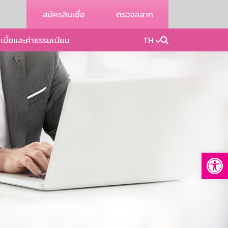
สมัครสินเชื่อ
ตรวจสลาก
เบี้ยและค่าธรรมเนียม
TH
Op