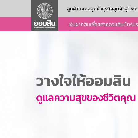
ลูกค้าบุคคล
ลูกค้าธุรกิจ
ลูกค้าผู้ปร
เงินฝาก
สินเชื่อ
สลากออมสิน
บัตร
ปร
วางใจให้ออมสิน
ดูแลความสุขของชีวิตคุณ