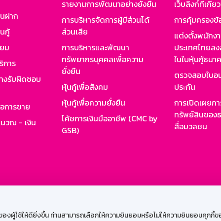
รายงานการพัฒนาอย่างยั่งยืน
เว็บลิงก์ที่เกี่ย
งินฝาก
การบริหารจัดการผู้มีส่วนได้
การคุ้มครองข้
นกู้
ส่วนเสีย
แต่งตั้งพนักง
ียม
การบริหารและพัฒนา
ประเทศไทยลงล
ทรัพยากรบุคคลเพื่อความ
ในใบหุ้นกู้ธน
ริการ
ยั่งยืน
ตรวจสอบใบอน
ย่างรับผิดชอบ
หุ้นกู้เพื่อสังคม
ประกัน
หุ้นกู้เพื่อความยั่งยืน
การเปิดเผยการ
รอการขาย
ทรัพย์สินของธ
โค้ชการเงินมืออาชีพ (CMC by
ำนวณ - เงิน
สื่อมวลชน
GSB)
กงาน
Web HR
GSB Wisdom
M-Search
เข้าสู่ร
ผู้ใช้ให้ดียิ่งขึ้น ท่านสามารถเลือกให้ความยินยอมหรือไม่ให้ความยินยอมคุกกี้ของเ