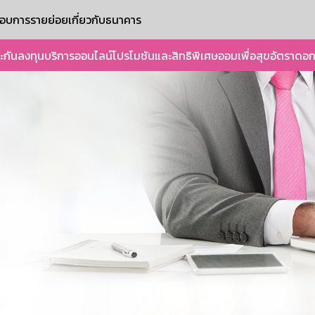
ะกอบการรายย่อย
เกี่ยวกับธนาคาร
ะกัน
ลงทุน
บริการออนไลน์
โปรโมชันและสิทธิพิเศษ
ออมเพื่อสุข
อัตราดอก