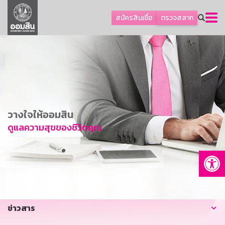
ลูกค้าธุรกิจ
สมัครสินเชื่อ
ตรวจสลาก
ลูกค้าผู้ประกอบรายย่อย
โปรโมชัน
ออมเพื่อสุข
เกี่ยวกับธนาคาร
การพัฒนาที่ยั่งยืน
วางใจให้ออมสิน
ข่าวสาร
ดูแลความสุขของชีวิตคุณ
บริการทางการเงิน
Op
อื่นๆ
ติดต่อเรา
บริการออนไลน์
ข่าวสาร
TH
EN
GSB Society