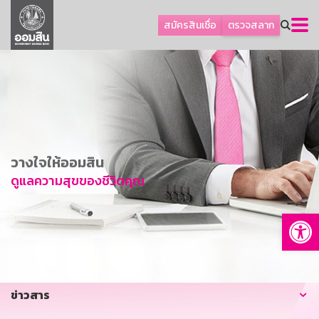
ลูกค้าธุรกิจ
สมัครสินเชื่อ
ตรวจสลาก
ลูกค้าผู้ประกอบรายย่อย
โปรโมชัน
ออมเพื่อสุข
เกี่ยวกับธนาคาร
การพัฒนาที่ยั่งยืน
วางใจให้ออมสิน
ข่าวสาร
ดูแลความสุขของชีวิตคุณ
บริการทางการเงิน
Op
อื่นๆ
ติดต่อเรา
บริการออนไลน์
ข่าวสาร
TH
EN
GSB Society