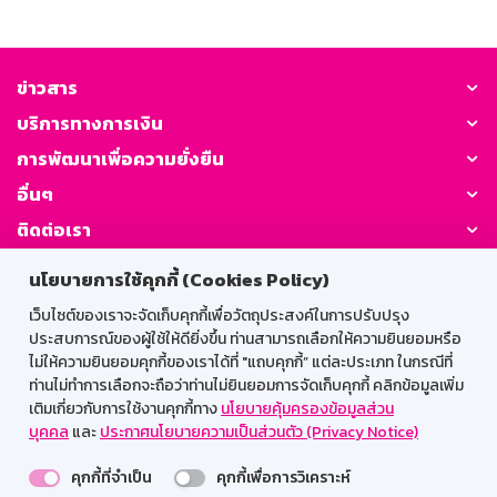
ข่าวสาร
บริการทางการเงิน
การพัฒนาเพื่อความยั่งยืน
อื่นๆ
ติดต่อเรา
นโยบายการใช้คุกกี้ (Cookies Policy)
GSB Society:
เว็บไซต์ของเราจะจัดเก็บคุกกี้เพื่อวัตถุประสงค์ในการปรับปรุง
ประสบการณ์ของผู้ใช้ให้ดียิ่งขึ้น ท่านสามารถเลือกให้ความยินยอมหรือ
ไม่ให้ความยินยอมคุกกี้ของเราได้ที่ "แถบคุกกี้” แต่ละประเภท ในกรณีที่
สำหรับพนักงาน
ท่านไม่ทำการเลือกจะถือว่าท่านไม่ยินยอมการจัดเก็บคุกกี้ คลิกข้อมูลเพิ่ม
เติมเกี่ยวกับการใช้งานคุกกี้ทาง
นโยบายคุ้มครองข้อมูลส่วน
Web HR
GSB Wisdom
M-Search
บุคคล
และ
ประกาศนโยบายความเป็นส่วนตัว (Privacy Notice)
เข้าสู่ระบบเน็ตเมล
คุกกี้ที่จำเป็น
คุกกี้เพื่อการวิเคราะห์