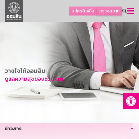
ลูกค้าธุรกิจ
สมัครสินเชื่อ
ตรวจสลาก
ลูกค้าผู้ประกอบรายย่อย
โปรโมชัน
ออมเพื่อสุข
เกี่ยวกับธนาคาร
การพัฒนาที่ยั่งยืน
วางใจให้ออมสิน
ข่าวสาร
ดูแลความสุขของชีวิตคุณ
บริการทางการเงิน
Op
อื่นๆ
ติดต่อเรา
บริการออนไลน์
ข่าวสาร
TH
EN
GSB Society