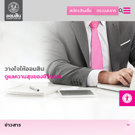
ลูกค้าธุรกิจ
สมัครสินเชื่อ
ตรวจสลาก
ลูกค้าผู้ประกอบรายย่อย
โปรโมชัน
ออมเพื่อสุข
เกี่ยวกับธนาคาร
การพัฒนาที่ยั่งยืน
วางใจให้ออมสิน
ข่าวสาร
ดูแลความสุขของชีวิตคุณ
บริการทางการเงิน
Op
อื่นๆ
ติดต่อเรา
บริการออนไลน์
ข่าวสาร
TH
EN
GSB Society