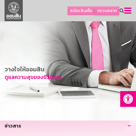
ลูกค้าธุรกิจ
สมัครสินเชื่อ
ตรวจสลาก
ลูกค้าผู้ประกอบรายย่อย
โปรโมชัน
ออมเพื่อสุข
เกี่ยวกับธนาคาร
การพัฒนาที่ยั่งยืน
วางใจให้ออมสิน
ข่าวสาร
ดูแลความสุขของชีวิตคุณ
บริการทางการเงิน
Op
อื่นๆ
ติดต่อเรา
บริการออนไลน์
ข่าวสาร
TH
EN
GSB Society