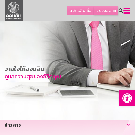
ลูกค้าธุรกิจ
สมัครสินเชื่อ
ตรวจสลาก
ลูกค้าผู้ประกอบรายย่อย
โปรโมชัน
ออมเพื่อสุข
เกี่ยวกับธนาคาร
การพัฒนาที่ยั่งยืน
วางใจให้ออมสิน
ข่าวสาร
ดูแลความสุขของชีวิตคุณ
บริการทางการเงิน
Op
อื่นๆ
ติดต่อเรา
บริการออนไลน์
ข่าวสาร
TH
EN
GSB Society