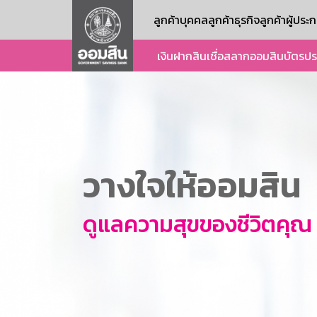
ลูกค้าบุคคล
ลูกค้าธุรกิจ
ลูกค้าผู้ปร
เงินฝาก
สินเชื่อ
สลากออมสิน
บัตร
ปร
วางใจให้ออมสิน
ดูแลความสุขของชีวิตคุณ