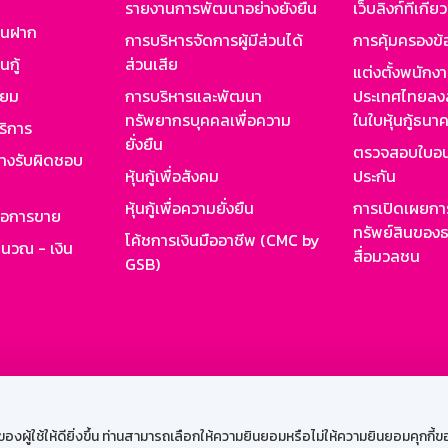
รายงานการพัฒนาอย่างยั่งยืน
เว็บลิงก์ที่เกี่ย
งินฝาก
การบริหารจัดการผู้มีส่วนได้
การคุ้มครองข้
นกู้
ส่วนเสีย
แต่งตั้งพนักง
ียม
การบริหารและพัฒนา
ประเทศไทยลงล
ทรัพยากรบุคคลเพื่อความ
ในใบหุ้นกู้ธน
ริการ
ยั่งยืน
ตรวจสอบใบอน
ย่างรับผิดชอบ
หุ้นกู้เพื่อสังคม
ประกัน
หุ้นกู้เพื่อความยั่งยืน
การเปิดเผยการ
รอการขาย
ทรัพย์สินของธ
โค้ชการเงินมืออาชีพ (CMC by
ำนวณ - เงิน
สื่อมวลชน
GSB)
กงาน
Web HR
GSB Wisdom
M-Search
เข้าสู่ร
ผู้ใช้ให้ดียิ่งขึ้น ท่านสามารถเลือกให้ความยินยอมหรือไม่ให้ความยินยอมคุกกี้ของเ