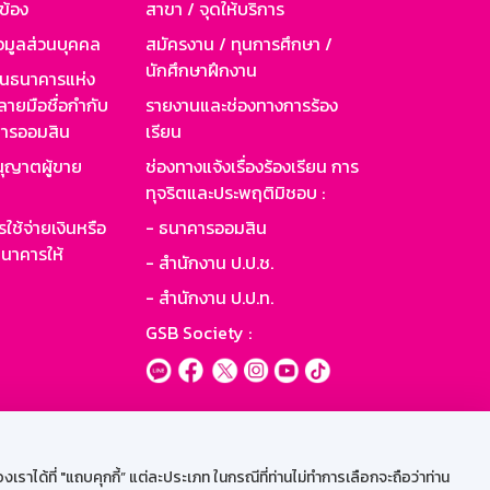
วข้อง
สาขา / จุดให้บริการ
อมูลส่วนบุคคล
สมัครงาน / ทุนการศึกษา /
นักศึกษาฝึกงาน
านธนาคารแห่ง
ายมือชื่อกำกับ
รายงานและช่องทางการร้อง
าคารออมสิน
เรียน
ุญาตผู้ขาย
ช่องทางแจ้งเรื่องร้องเรียน การ
ทุจริตและประพฤติมิชอบ :
ใช้จ่ายเงินหรือ
- ธนาคารออมสิน
นาคารให้
- สำนักงาน ป.ป.ช.
- สำนักงาน ป.ป.ท.
GSB Society :
ะบบเน็ตเมล
ราได้ที่ "แถบคุกกี้” แต่ละประเภท ในกรณีที่ท่านไม่ทำการเลือกจะถือว่าท่าน