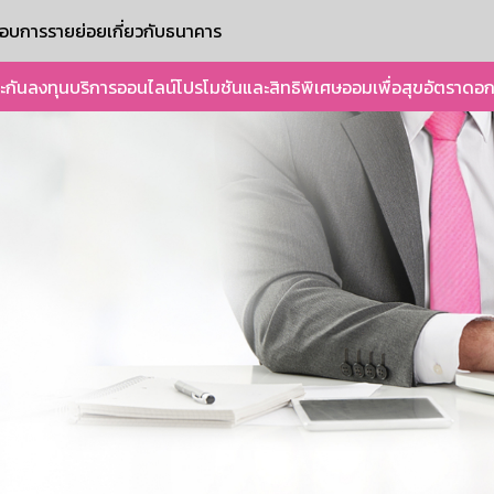
ะกอบการรายย่อย
เกี่ยวกับธนาคาร
ะกัน
ลงทุน
บริการออนไลน์
โปรโมชันและสิทธิพิเศษ
ออมเพื่อสุข
อัตราดอก