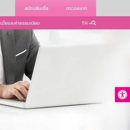
สมัครสินเชื่อ
ตรวจสลาก
เบี้ยและค่าธรรมเนียม
TH
Op