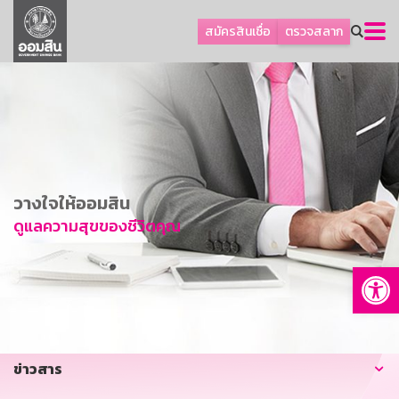
ลูกค้าธุรกิจ
สมัครสินเชื่อ
ตรวจสลาก
ลูกค้าผู้ประกอบรายย่อย
โปรโมชัน
ออมเพื่อสุข
เกี่ยวกับธนาคาร
การพัฒนาที่ยั่งยืน
วางใจให้ออมสิน
ข่าวสาร
ดูแลความสุขของชีวิตคุณ
บริการทางการเงิน
Op
อื่นๆ
ติดต่อเรา
บริการออนไลน์
ข่าวสาร
TH
EN
GSB Society