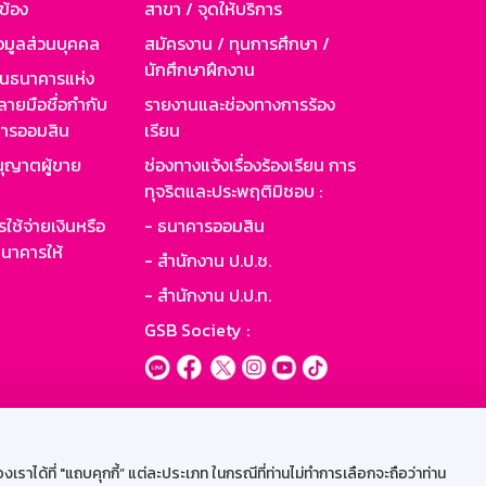
วข้อง
สาขา / จุดให้บริการ
อมูลส่วนบุคคล
สมัครงาน / ทุนการศึกษา /
นักศึกษาฝึกงาน
านธนาคารแห่ง
ายมือชื่อกำกับ
รายงานและช่องทางการร้อง
าคารออมสิน
เรียน
ุญาตผู้ขาย
ช่องทางแจ้งเรื่องร้องเรียน การ
ทุจริตและประพฤติมิชอบ :
ใช้จ่ายเงินหรือ
- ธนาคารออมสิน
นาคารให้
- สำนักงาน ป.ป.ช.
- สำนักงาน ป.ป.ท.
GSB Society :
ะบบเน็ตเมล
ราได้ที่ "แถบคุกกี้” แต่ละประเภท ในกรณีที่ท่านไม่ทำการเลือกจะถือว่าท่าน