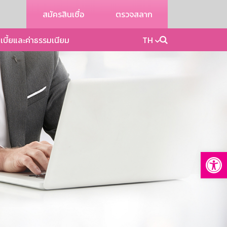
สมัครสินเชื่อ
ตรวจสลาก
เบี้ยและค่าธรรมเนียม
TH
Op