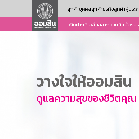
ลูกค้าบุคคล
ลูกค้าธุรกิจ
ลูกค้าผู้ปร
เงินฝาก
สินเชื่อ
สลากออมสิน
บัตร
ปร
วางใจให้ออมสิน
ดูแลความสุขของชีวิตคุณ