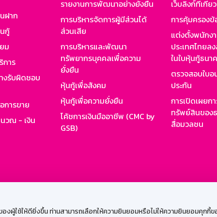
รายงานการพัฒนาอย่างยั่งยืน
เว็บลิงก์ที่เกี่ย
งินฝาก
การบริหารจัดการผู้มีส่วนได้
การคุ้มครองข้
นกู้
ส่วนเสีย
แต่งตั้งพนักง
ียม
การบริหารและพัฒนา
ประเทศไทยลงล
ทรัพยากรบุคคลเพื่อความ
ในใบหุ้นกู้ธน
ริการ
ยั่งยืน
ตรวจสอบใบอน
ย่างรับผิดชอบ
หุ้นกู้เพื่อสังคม
ประกัน
หุ้นกู้เพื่อความยั่งยืน
การเปิดเผยการ
รอการขาย
ทรัพย์สินของธ
โค้ชการเงินมืออาชีพ (CMC by
ำนวณ - เงิน
สื่อมวลชน
GSB)
กงาน
Web HR
GSB Wisdom
M-Search
เข้าสู่ร
ผู้ใช้ให้ดียิ่งขึ้น ท่านสามารถเลือกให้ความยินยอมหรือไม่ให้ความยินยอมคุกกี้ของเ