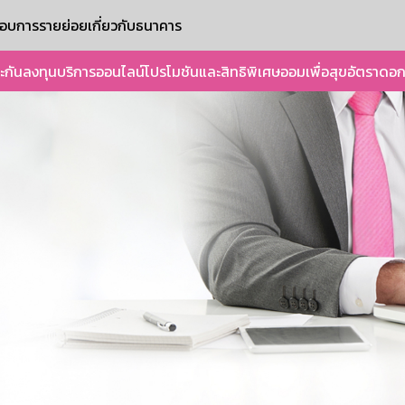
ะกอบการรายย่อย
เกี่ยวกับธนาคาร
ะกัน
ลงทุน
บริการออนไลน์
โปรโมชันและสิทธิพิเศษ
ออมเพื่อสุข
อัตราดอก