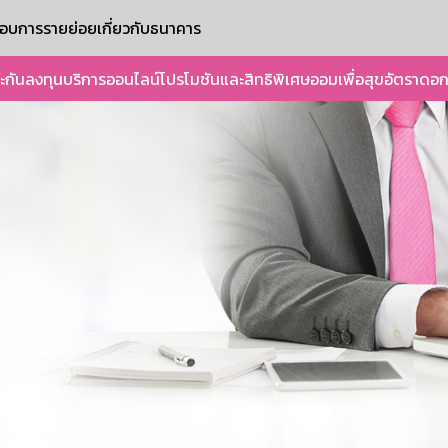
ะกอบการรายย่อย
เกี่ยวกับธนาคาร
ะกัน
ลงทุน
บริการออนไลน์
โปรโมชันและสิทธิพิเศษ
ออมเพื่อสุข
อัตราดอก