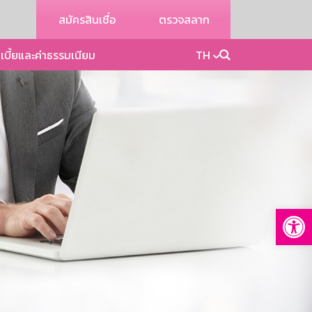
สมัครสินเชื่อ
ตรวจสลาก
เบี้ยและค่าธรรมเนียม
TH
Op