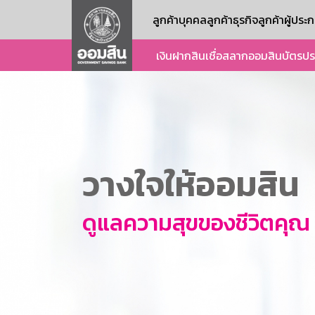
ลูกค้าบุคคล
ลูกค้าธุรกิจ
ลูกค้าผู้ปร
เงินฝาก
สินเชื่อ
สลากออมสิน
บัตร
ปร
วางใจให้ออมสิน
ดูแลความสุขของชีวิตคุณ