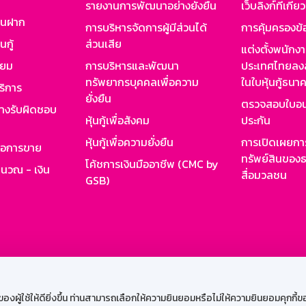
รายงานการพัฒนาอย่างยั่งยืน
เว็บลิงก์ที่เกี่ย
งินฝาก
การบริหารจัดการผู้มีส่วนได้
การคุ้มครองข้
นกู้
ส่วนเสีย
แต่งตั้งพนักง
ียม
การบริหารและพัฒนา
ประเทศไทยลงล
ทรัพยากรบุคคลเพื่อความ
ในใบหุ้นกู้ธน
ริการ
ยั่งยืน
ตรวจสอบใบอน
ย่างรับผิดชอบ
หุ้นกู้เพื่อสังคม
ประกัน
หุ้นกู้เพื่อความยั่งยืน
การเปิดเผยการ
รอการขาย
ทรัพย์สินของธ
โค้ชการเงินมืออาชีพ (CMC by
ำนวณ - เงิน
สื่อมวลชน
GSB)
กงาน
Web HR
GSB Wisdom
M-Search
เข้าสู่ร
ผู้ใช้ให้ดียิ่งขึ้น ท่านสามารถเลือกให้ความยินยอมหรือไม่ให้ความยินยอมคุกกี้ของเ