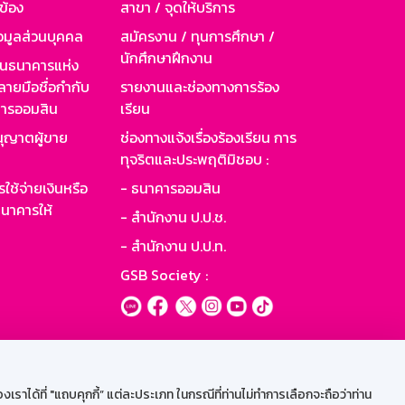
วข้อง
สาขา / จุดให้บริการ
อมูลส่วนบุคคล
สมัครงาน / ทุนการศึกษา /
นักศึกษาฝึกงาน
านธนาคารแห่ง
ายมือชื่อกำกับ
รายงานและช่องทางการร้อง
าคารออมสิน
เรียน
ุญาตผู้ขาย
ช่องทางแจ้งเรื่องร้องเรียน การ
ทุจริตและประพฤติมิชอบ :
ใช้จ่ายเงินหรือ
- ธนาคารออมสิน
นาคารให้
- สำนักงาน ป.ป.ช.
- สำนักงาน ป.ป.ท.
GSB Society :
ะบบเน็ตเมล
ราได้ที่ "แถบคุกกี้” แต่ละประเภท ในกรณีที่ท่านไม่ทำการเลือกจะถือว่าท่าน