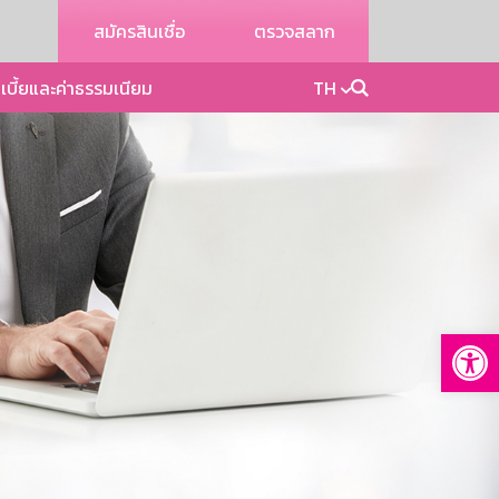
สมัครสินเชื่อ
ตรวจสลาก
เบี้ยและค่าธรรมเนียม
TH
Op