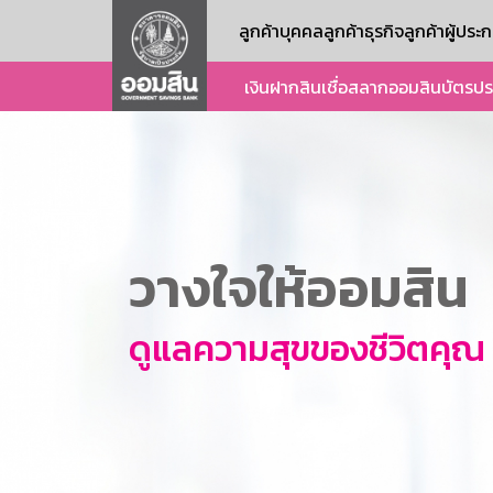
ลูกค้าบุคคล
ลูกค้าธุรกิจ
ลูกค้าผู้ปร
เงินฝาก
สินเชื่อ
สลากออมสิน
บัตร
ปร
วางใจให้ออมสิน
ดูแลความสุขของชีวิตคุณ