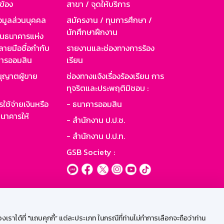
วข้อง
สาขา / จุดให้บริการ
อมูลส่วนบุคคล
สมัครงาน / ทุนการศึกษา /
นักศึกษาฝึกงาน
านธนาคารแห่ง
ายมือชื่อกำกับ
รายงานและช่องทางการร้อง
าคารออมสิน
เรียน
ุญาตผู้ขาย
ช่องทางแจ้งเรื่องร้องเรียน การ
ทุจริตและประพฤติมิชอบ :
ใช้จ่ายเงินหรือ
- ธนาคารออมสิน
นาคารให้
- สำนักงาน ป.ป.ช.
- สำนักงาน ป.ป.ท.
GSB Society :
ะบบเน็ตเมล
ราได้ที่ "แถบคุกกี้” แต่ละประเภท ในกรณีที่ท่านไม่ทำการเลือกจะถือว่าท่าน