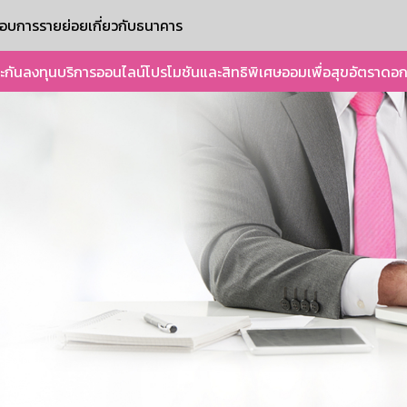
ะกอบการรายย่อย
เกี่ยวกับธนาคาร
ะกัน
ลงทุน
บริการออนไลน์
โปรโมชันและสิทธิพิเศษ
ออมเพื่อสุข
อัตราดอก