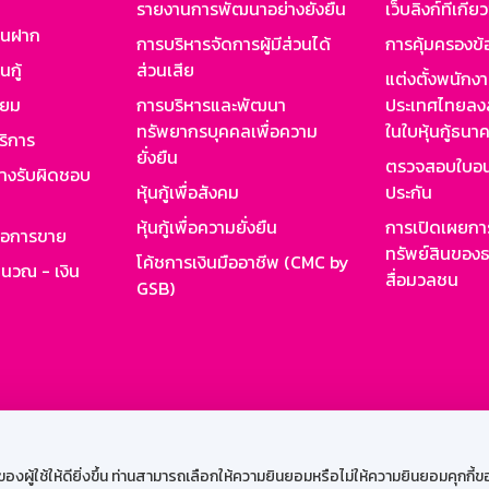
รายงานการพัฒนาอย่างยั่งยืน
เว็บลิงก์ที่เกี่ย
งินฝาก
การบริหารจัดการผู้มีส่วนได้
การคุ้มครองข้
นกู้
ส่วนเสีย
แต่งตั้งพนักง
ียม
การบริหารและพัฒนา
ประเทศไทยลงล
ทรัพยากรบุคคลเพื่อความ
ในใบหุ้นกู้ธน
ริการ
ยั่งยืน
ตรวจสอบใบอน
ย่างรับผิดชอบ
หุ้นกู้เพื่อสังคม
ประกัน
หุ้นกู้เพื่อความยั่งยืน
การเปิดเผยการ
รอการขาย
ทรัพย์สินของธ
โค้ชการเงินมืออาชีพ (CMC by
ำนวณ - เงิน
สื่อมวลชน
GSB)
กงาน
Web HR
GSB Wisdom
M-Search
เข้าสู่ร
ผู้ใช้ให้ดียิ่งขึ้น ท่านสามารถเลือกให้ความยินยอมหรือไม่ให้ความยินยอมคุกกี้ของเ