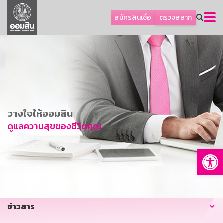
ลูกค้าธุรกิจ
สมัครสินเชื่อ
ตรวจสลาก
ลูกค้าผู้ประกอบรายย่อย
โปรโมชัน
ออมเพื่อสุข
เกี่ยวกับธนาคาร
การพัฒนาที่ยั่งยืน
วางใจให้ออมสิน
ข่าวสาร
ดูแลความสุขของชีวิตคุณ
บริการทางการเงิน
Op
อื่นๆ
ติดต่อเรา
บริการออนไลน์
ข่าวสาร
TH
EN
GSB Society