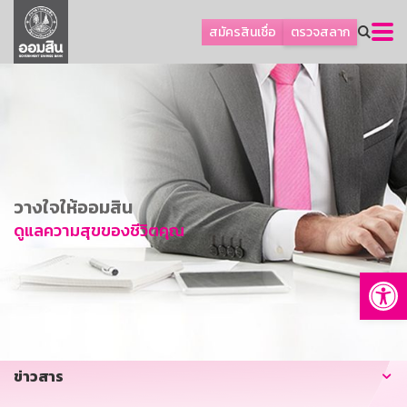
ลูกค้าธุรกิจ
สมัครสินเชื่อ
ตรวจสลาก
ลูกค้าผู้ประกอบรายย่อย
โปรโมชัน
ออมเพื่อสุข
เกี่ยวกับธนาคาร
การพัฒนาที่ยั่งยืน
วางใจให้ออมสิน
ข่าวสาร
ดูแลความสุขของชีวิตคุณ
บริการทางการเงิน
Op
อื่นๆ
ติดต่อเรา
บริการออนไลน์
ข่าวสาร
TH
EN
GSB Society