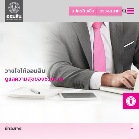
ลูกค้าธุรกิจ
สมัครสินเชื่อ
ตรวจสลาก
ลูกค้าผู้ประกอบรายย่อย
โปรโมชัน
ออมเพื่อสุข
เกี่ยวกับธนาคาร
การพัฒนาที่ยั่งยืน
วางใจให้ออมสิน
ข่าวสาร
ดูแลความสุขของชีวิตคุณ
บริการทางการเงิน
Op
อื่นๆ
ติดต่อเรา
บริการออนไลน์
ข่าวสาร
TH
EN
GSB Society