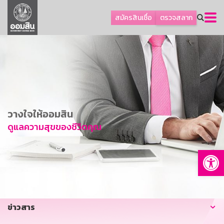
ลูกค้าธุรกิจ
สมัครสินเชื่อ
ตรวจสลาก
ลูกค้าผู้ประกอบรายย่อย
โปรโมชัน
ออมเพื่อสุข
เกี่ยวกับธนาคาร
การพัฒนาที่ยั่งยืน
วางใจให้ออมสิน
ข่าวสาร
ดูแลความสุขของชีวิตคุณ
บริการทางการเงิน
Op
อื่นๆ
ติดต่อเรา
บริการออนไลน์
ข่าวสาร
TH
EN
GSB Society