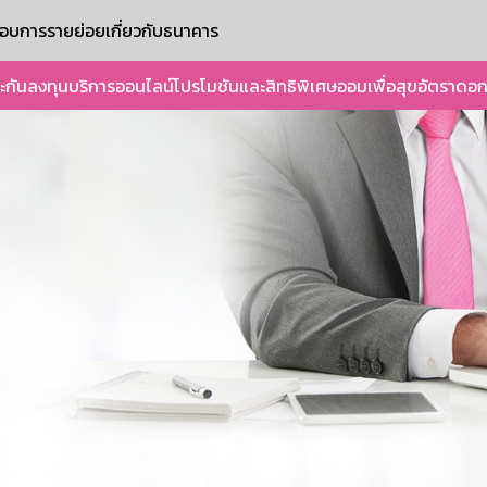
ะกอบการรายย่อย
เกี่ยวกับธนาคาร
ะกัน
ลงทุน
บริการออนไลน์
โปรโมชันและสิทธิพิเศษ
ออมเพื่อสุข
อัตราดอก