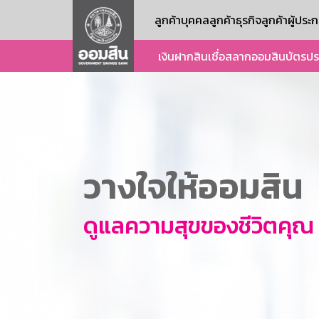
ลูกค้าบุคคล
ลูกค้าธุรกิจ
ลูกค้าผู้ปร
เงินฝาก
สินเชื่อ
สลากออมสิน
บัตร
ปร
วางใจให้ออมสิน
ดูแลความสุขของชีวิตคุณ