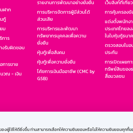
รายงานการพัฒนาอย่างยั่งยืน
เว็บลิงก์ที่เกี่ย
งินฝาก
การบริหารจัดการผู้มีส่วนได้
การคุ้มครองข้
นกู้
ส่วนเสีย
แต่งตั้งพนักง
ียม
การบริหารและพัฒนา
ประเทศไทยลงล
ทรัพยากรบุคคลเพื่อความ
ในใบหุ้นกู้ธน
ริการ
ยั่งยืน
ตรวจสอบใบอน
ย่างรับผิดชอบ
หุ้นกู้เพื่อสังคม
ประกัน
หุ้นกู้เพื่อความยั่งยืน
การเปิดเผยการ
รอการขาย
ทรัพย์สินของธ
โค้ชการเงินมืออาชีพ (CMC by
ำนวณ - เงิน
สื่อมวลชน
GSB)
กงาน
Web HR
GSB Wisdom
M-Search
เข้าสู่ร
ผู้ใช้ให้ดียิ่งขึ้น ท่านสามารถเลือกให้ความยินยอมหรือไม่ให้ความยินยอมคุกกี้ของเ