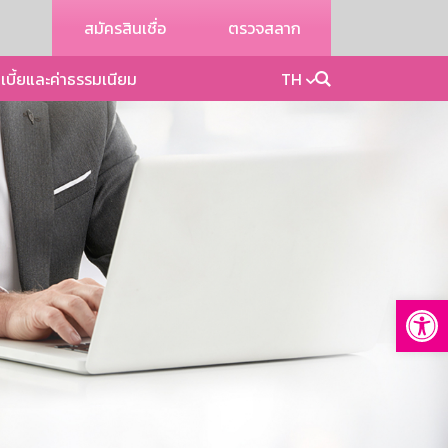
สมัครสินเชื่อ
ตรวจสลาก
เบี้ยและค่าธรรมเนียม
TH
Op