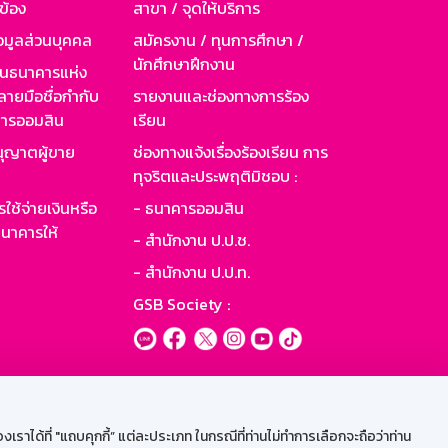
วข้อง
สาขา / จุดให้บริการ
อมูลส่วนบุคคล
สมัครงาน / ทุนการศึกษา /
นักศึกษาฝึกงาน
านธนาคารแห่ง
ายมือชื่อกำกับ
รายงานและช่องทางการร้อง
าคารออมสิน
เรียน
ุญาตผู้ขาย
ช่องทางแจ้งเรื่องร้องเรียน การ
ทุจริตและประพฤติมิชอบ :
ใช้จ่ายเงินหรือ
- ธนาคารออมสิน
นาคารให้
- สำนักงาน ป.ป.ช.
- สำนักงาน ป.ป.ท.
GSB Society :
ะบบเน็ตเมล
ราได้ที่ "แถบคุกกี้” แต่ละประเภท ในกรณีที่ท่านไม่ทำการเลือกจะถือว่าท่าน