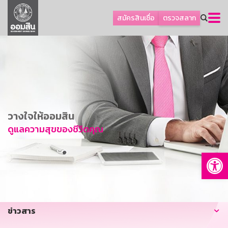
ลูกค้าธุรกิจ
สมัครสินเชื่อ
ตรวจสลาก
ลูกค้าผู้ประกอบรายย่อย
โปรโมชัน
ออมเพื่อสุข
เกี่ยวกับธนาคาร
การพัฒนาที่ยั่งยืน
วางใจให้ออมสิน
ข่าวสาร
ดูแลความสุขของชีวิตคุณ
บริการทางการเงิน
Op
อื่นๆ
ติดต่อเรา
บริการออนไลน์
ข่าวสาร
TH
EN
GSB Society