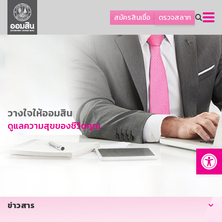
ลูกค้าธุรกิจ
สมัครสินเชื่อ
ตรวจสลาก
ลูกค้าผู้ประกอบรายย่อย
โปรโมชัน
ออมเพื่อสุข
เกี่ยวกับธนาคาร
การพัฒนาที่ยั่งยืน
วางใจให้ออมสิน
ข่าวสาร
ดูแลความสุขของชีวิตคุณ
บริการทางการเงิน
Op
อื่นๆ
ติดต่อเรา
บริการออนไลน์
ข่าวสาร
TH
EN
GSB Society