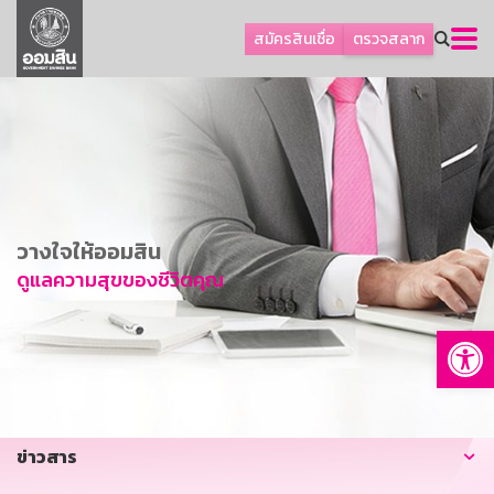
ลูกค้าธุรกิจ
สมัครสินเชื่อ
ตรวจสลาก
ลูกค้าผู้ประกอบรายย่อย
โปรโมชัน
ออมเพื่อสุข
เกี่ยวกับธนาคาร
การพัฒนาที่ยั่งยืน
วางใจให้ออมสิน
ข่าวสาร
ดูแลความสุขของชีวิตคุณ
บริการทางการเงิน
Op
อื่นๆ
ติดต่อเรา
บริการออนไลน์
ข่าวสาร
TH
EN
GSB Society