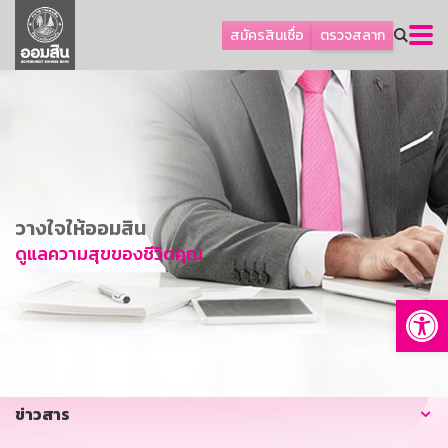
ลูกค้าธุรกิจ
สมัครสินเชื่อ
ตรวจสลาก
ลูกค้าผู้ประกอบรายย่อย
โปรโมชัน
ออมเพื่อสุข
เกี่ยวกับธนาคาร
การพัฒนาที่ยั่งยืน
วางใจให้ออมสิน
ข่าวสาร
ดูแลความสุขของชีวิตคุณ
บริการทางการเงิน
Op
อื่นๆ
ติดต่อเรา
บริการออนไลน์
ข่าวสาร
TH
EN
GSB Society