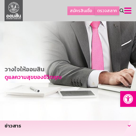
ลูกค้าธุรกิจ
สมัครสินเชื่อ
ตรวจสลาก
ลูกค้าผู้ประกอบรายย่อย
โปรโมชัน
ออมเพื่อสุข
เกี่ยวกับธนาคาร
การพัฒนาที่ยั่งยืน
วางใจให้ออมสิน
ข่าวสาร
ดูแลความสุขของชีวิตคุณ
บริการทางการเงิน
Op
อื่นๆ
ติดต่อเรา
บริการออนไลน์
ข่าวสาร
TH
EN
GSB Society