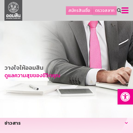
ลูกค้าธุรกิจ
สมัครสินเชื่อ
ตรวจสลาก
ลูกค้าผู้ประกอบรายย่อย
โปรโมชัน
ออมเพื่อสุข
เกี่ยวกับธนาคาร
การพัฒนาที่ยั่งยืน
วางใจให้ออมสิน
ข่าวสาร
ดูแลความสุขของชีวิตคุณ
บริการทางการเงิน
Op
อื่นๆ
ติดต่อเรา
บริการออนไลน์
ข่าวสาร
TH
EN
GSB Society