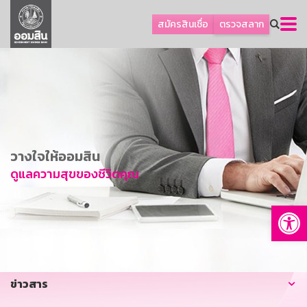
ลูกค้าธุรกิจ
สมัครสินเชื่อ
ตรวจสลาก
ลูกค้าผู้ประกอบรายย่อย
โปรโมชัน
ออมเพื่อสุข
เกี่ยวกับธนาคาร
การพัฒนาที่ยั่งยืน
วางใจให้ออมสิน
ข่าวสาร
ดูแลความสุขของชีวิตคุณ
บริการทางการเงิน
Op
อื่นๆ
ติดต่อเรา
บริการออนไลน์
ข่าวสาร
TH
EN
GSB Society