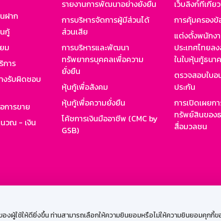
รายงานการพัฒนาอย่างยั่งยืน
เว็บลิงก์ที่เกี่ย
งินฝาก
การบริหารจัดการผู้มีส่วนได้
การคุ้มครองข้
นกู้
ส่วนเสีย
แต่งตั้งพนักง
ียม
การบริหารและพัฒนา
ประเทศไทยลงล
ทรัพยากรบุคคลเพื่อความ
ในใบหุ้นกู้ธน
ริการ
ยั่งยืน
ตรวจสอบใบอน
ย่างรับผิดชอบ
หุ้นกู้เพื่อสังคม
ประกัน
หุ้นกู้เพื่อความยั่งยืน
การเปิดเผยการ
รอการขาย
ทรัพย์สินของธ
โค้ชการเงินมืออาชีพ (CMC by
ำนวณ - เงิน
สื่อมวลชน
GSB)
กงาน
Web HR
GSB Wisdom
M-Search
เข้าสู่ร
ผู้ใช้ให้ดียิ่งขึ้น ท่านสามารถเลือกให้ความยินยอมหรือไม่ให้ความยินยอมคุกกี้ของเ