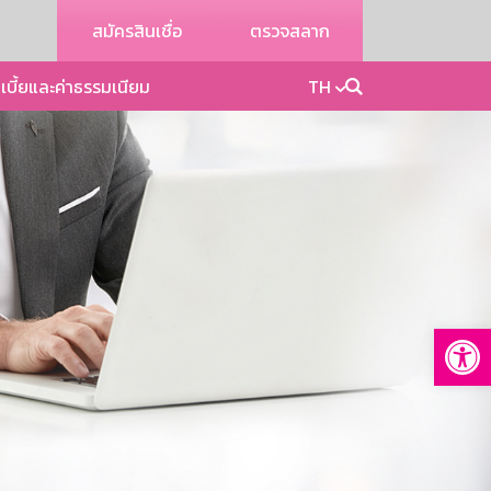
สมัครสินเชื่อ
ตรวจสลาก
เบี้ยและค่าธรรมเนียม
TH
Op