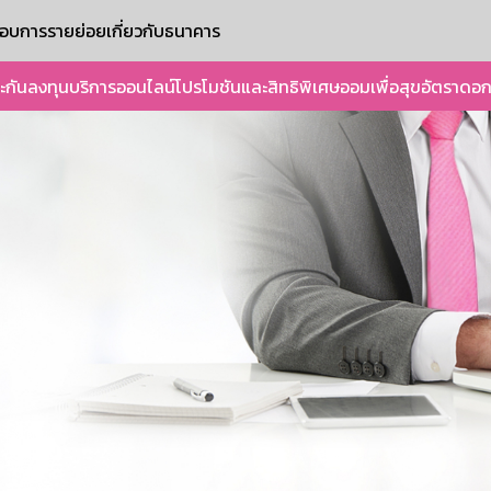
ะกอบการรายย่อย
เกี่ยวกับธนาคาร
ะกัน
ลงทุน
บริการออนไลน์
โปรโมชันและสิทธิพิเศษ
ออมเพื่อสุข
อัตราดอก