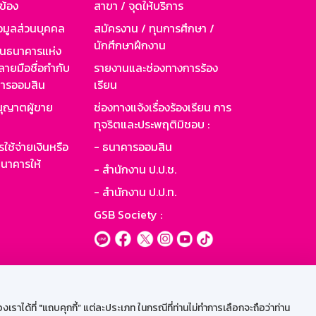
วข้อง
สาขา / จุดให้บริการ
อมูลส่วนบุคคล
สมัครงาน / ทุนการศึกษา /
นักศึกษาฝึกงาน
านธนาคารแห่ง
ายมือชื่อกำกับ
รายงานและช่องทางการร้อง
าคารออมสิน
เรียน
ุญาตผู้ขาย
ช่องทางแจ้งเรื่องร้องเรียน การ
ทุจริตและประพฤติมิชอบ :
ใช้จ่ายเงินหรือ
- ธนาคารออมสิน
นาคารให้
- สำนักงาน ป.ป.ช.
- สำนักงาน ป.ป.ท.
GSB Society :
ะบบเน็ตเมล
ราได้ที่ "แถบคุกกี้” แต่ละประเภท ในกรณีที่ท่านไม่ทำการเลือกจะถือว่าท่าน