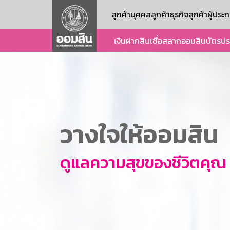
ลูกค้าบุคคล
ลูกค้าธุรกิจ
ลูกค้าผู้ปร
เงินฝาก
สินเชื่อ
สลากออมสิน
บัตร
ปร
วางใจให้ออมสิน
ดูแลความสุขของชีวิตคุณ