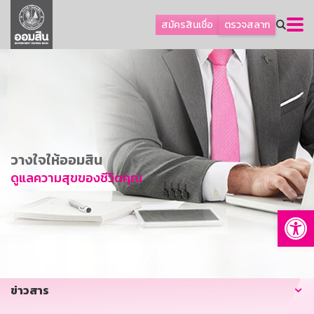
ลูกค้าธุรกิจ
สมัครสินเชื่อ
ตรวจสลาก
ลูกค้าผู้ประกอบรายย่อย
โปรโมชัน
ออมเพื่อสุข
เกี่ยวกับธนาคาร
การพัฒนาที่ยั่งยืน
วางใจให้ออมสิน
ข่าวสาร
ดูแลความสุขของชีวิตคุณ
บริการทางการเงิน
Op
อื่นๆ
ติดต่อเรา
บริการออนไลน์
ข่าวสาร
TH
EN
GSB Society