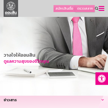
ลูกค้าธุรกิจ
สมัครสินเชื่อ
ตรวจสลาก
ลูกค้าผู้ประกอบรายย่อย
โปรโมชัน
ออมเพื่อสุข
เกี่ยวกับธนาคาร
การพัฒนาที่ยั่งยืน
วางใจให้ออมสิน
ข่าวสาร
ดูแลความสุขของชีวิตคุณ
บริการทางการเงิน
Op
อื่นๆ
ติดต่อเรา
บริการออนไลน์
ข่าวสาร
TH
EN
GSB Society