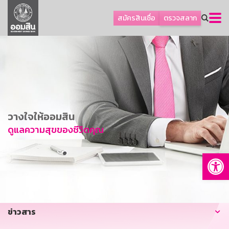
ลูกค้าธุรกิจ
สมัครสินเชื่อ
ตรวจสลาก
ลูกค้าผู้ประกอบรายย่อย
โปรโมชัน
ออมเพื่อสุข
เกี่ยวกับธนาคาร
การพัฒนาที่ยั่งยืน
วางใจให้ออมสิน
ข่าวสาร
ดูแลความสุขของชีวิตคุณ
บริการทางการเงิน
Op
อื่นๆ
ติดต่อเรา
บริการออนไลน์
ข่าวสาร
TH
EN
GSB Society