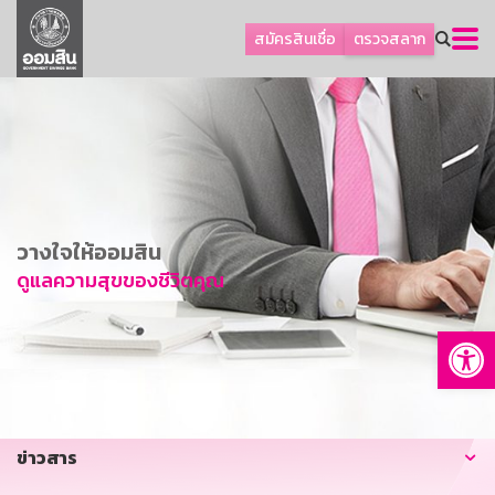
ลูกค้าธุรกิจ
สมัครสินเชื่อ
ตรวจสลาก
ลูกค้าผู้ประกอบรายย่อย
โปรโมชัน
ออมเพื่อสุข
เกี่ยวกับธนาคาร
การพัฒนาที่ยั่งยืน
วางใจให้ออมสิน
ข่าวสาร
ดูแลความสุขของชีวิตคุณ
บริการทางการเงิน
Op
อื่นๆ
ติดต่อเรา
บริการออนไลน์
ข่าวสาร
TH
EN
GSB Society