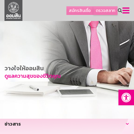
ลูกค้าธุรกิจ
สมัครสินเชื่อ
ตรวจสลาก
ลูกค้าผู้ประกอบรายย่อย
โปรโมชัน
ออมเพื่อสุข
เกี่ยวกับธนาคาร
การพัฒนาที่ยั่งยืน
วางใจให้ออมสิน
ข่าวสาร
ดูแลความสุขของชีวิตคุณ
บริการทางการเงิน
Op
อื่นๆ
ติดต่อเรา
บริการออนไลน์
ข่าวสาร
TH
EN
GSB Society