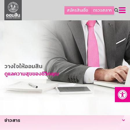
ลูกค้าธุรกิจ
สมัครสินเชื่อ
ตรวจสลาก
ลูกค้าผู้ประกอบรายย่อย
โปรโมชัน
ออมเพื่อสุข
เกี่ยวกับธนาคาร
การพัฒนาที่ยั่งยืน
วางใจให้ออมสิน
ข่าวสาร
ดูแลความสุขของชีวิตคุณ
บริการทางการเงิน
Op
อื่นๆ
ติดต่อเรา
บริการออนไลน์
ข่าวสาร
TH
EN
GSB Society