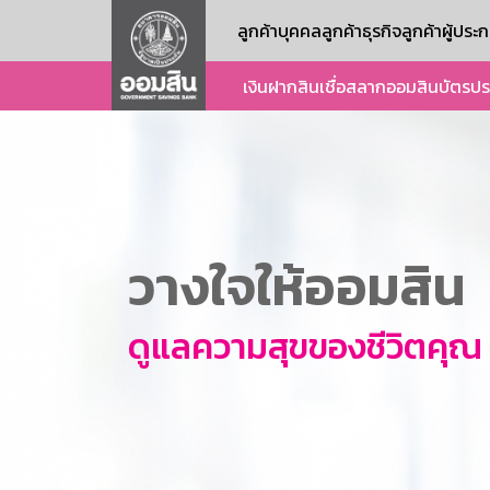
ลูกค้าบุคคล
ลูกค้าธุรกิจ
ลูกค้าผู้ปร
เงินฝาก
สินเชื่อ
สลากออมสิน
บัตร
ปร
วางใจให้ออมสิน
ดูแลความสุขของชีวิตคุณ