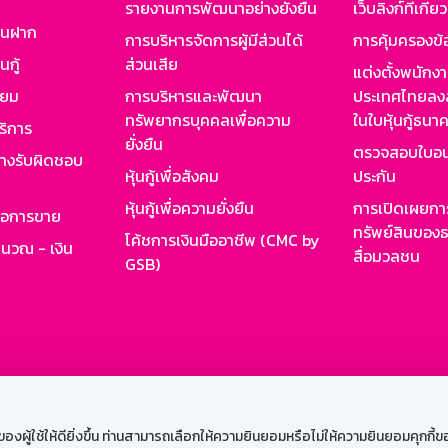
รายงานการพัฒนาอย่างยั่งยืน
เว็บลิงก์ที่เกี่ย
งินฝาก
การบริหารจัดการผู้มีส่วนได้
การคุ้มครองข้
นกู้
ส่วนเสีย
แต่งตั้งพนักง
ียม
การบริหารและพัฒนา
ประเทศไทยลงล
ทรัพยากรบุคคลเพื่อความ
ในใบหุ้นกู้ธน
ริการ
ยั่งยืน
ตรวจสอบใบอน
ย่างรับผิดชอบ
หุ้นกู้เพื่อสังคม
ประกัน
หุ้นกู้เพื่อความยั่งยืน
การเปิดเผยการ
รอการขาย
ทรัพย์สินของธ
โค้ชการเงินมืออาชีพ (CMC by
ำนวณ - เงิน
สื่อมวลชน
GSB)
กงาน
Web HR
GSB Wisdom
M-Search
เข้าสู่ร
ผู้ใช้ให้ดียิ่งขึ้น ท่านสามารถเลือกให้ความยินยอมหรือไม่ให้ความยินยอมคุกกี้ของเ