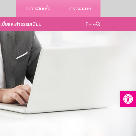
สมัครสินเชื่อ
ตรวจสลาก
เบี้ยและค่าธรรมเนียม
TH
Op