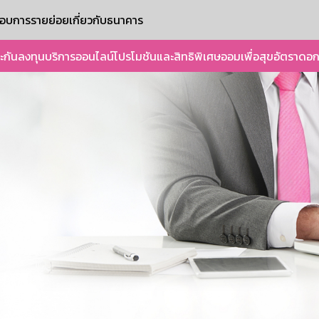
ะกอบการรายย่อย
เกี่ยวกับธนาคาร
ะกัน
ลงทุน
บริการออนไลน์
โปรโมชันและสิทธิพิเศษ
ออมเพื่อสุข
อัตราดอก