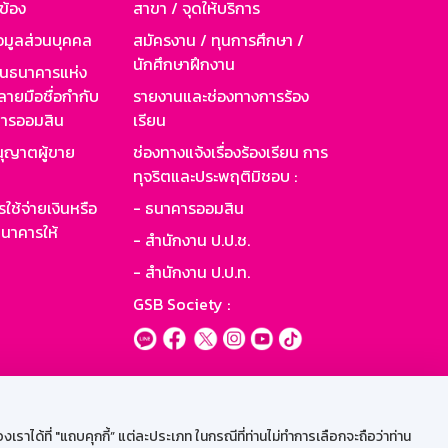
วข้อง
สาขา / จุดให้บริการ
อมูลส่วนบุคคล
สมัครงาน / ทุนการศึกษา /
นักศึกษาฝึกงาน
านธนาคารแห่ง
ายมือชื่อกำกับ
รายงานและช่องทางการร้อง
าคารออมสิน
เรียน
ุญาตผู้ขาย
ช่องทางแจ้งเรื่องร้องเรียน การ
ทุจริตและประพฤติมิชอบ :
ใช้จ่ายเงินหรือ
- ธนาคารออมสิน
นาคารให้
- สำนักงาน ป.ป.ช.
- สำนักงาน ป.ป.ท.
GSB Society :
ะบบเน็ตเมล
ราได้ที่ "แถบคุกกี้” แต่ละประเภท ในกรณีที่ท่านไม่ทำการเลือกจะถือว่าท่าน