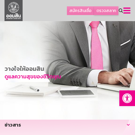
ลูกค้าธุรกิจ
สมัครสินเชื่อ
ตรวจสลาก
ลูกค้าผู้ประกอบรายย่อย
โปรโมชัน
ออมเพื่อสุข
เกี่ยวกับธนาคาร
การพัฒนาที่ยั่งยืน
วางใจให้ออมสิน
ข่าวสาร
ดูแลความสุขของชีวิตคุณ
บริการทางการเงิน
Op
อื่นๆ
ติดต่อเรา
บริการออนไลน์
ข่าวสาร
TH
EN
GSB Society