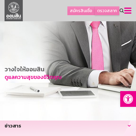
ลูกค้าธุรกิจ
สมัครสินเชื่อ
ตรวจสลาก
ลูกค้าผู้ประกอบรายย่อย
โปรโมชัน
ออมเพื่อสุข
เกี่ยวกับธนาคาร
การพัฒนาที่ยั่งยืน
วางใจให้ออมสิน
ข่าวสาร
ดูแลความสุขของชีวิตคุณ
บริการทางการเงิน
Op
อื่นๆ
ติดต่อเรา
บริการออนไลน์
ข่าวสาร
TH
EN
GSB Society