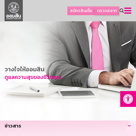
ลูกค้าธุรกิจ
สมัครสินเชื่อ
ตรวจสลาก
ลูกค้าผู้ประกอบรายย่อย
โปรโมชัน
ออมเพื่อสุข
เกี่ยวกับธนาคาร
การพัฒนาที่ยั่งยืน
วางใจให้ออมสิน
ข่าวสาร
ดูแลความสุขของชีวิตคุณ
บริการทางการเงิน
Op
อื่นๆ
ติดต่อเรา
บริการออนไลน์
ข่าวสาร
TH
EN
GSB Society