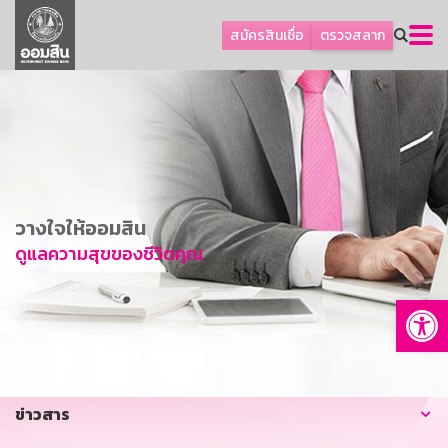
ลูกค้าธุรกิจ
สมัครสินเชื่อ
ตรวจสลาก
ลูกค้าผู้ประกอบรายย่อย
โปรโมชัน
ออมเพื่อสุข
เกี่ยวกับธนาคาร
การพัฒนาที่ยั่งยืน
วางใจให้ออมสิน
ข่าวสาร
ดูแลความสุขของชีวิตคุณ
บริการทางการเงิน
Op
อื่นๆ
ติดต่อเรา
บริการออนไลน์
ข่าวสาร
TH
EN
GSB Society