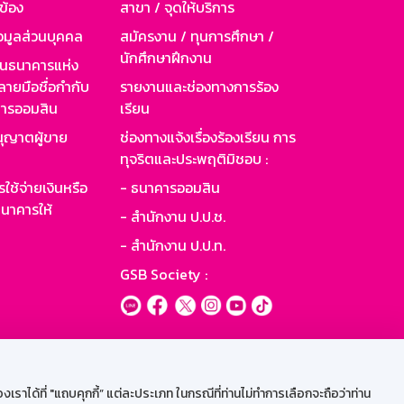
วข้อง
สาขา / จุดให้บริการ
อมูลส่วนบุคคล
สมัครงาน / ทุนการศึกษา /
นักศึกษาฝึกงาน
านธนาคารแห่ง
ายมือชื่อกำกับ
รายงานและช่องทางการร้อง
าคารออมสิน
เรียน
ุญาตผู้ขาย
ช่องทางแจ้งเรื่องร้องเรียน การ
ทุจริตและประพฤติมิชอบ :
ใช้จ่ายเงินหรือ
- ธนาคารออมสิน
นาคารให้
- สำนักงาน ป.ป.ช.
- สำนักงาน ป.ป.ท.
GSB Society :
ะบบเน็ตเมล
ราได้ที่ "แถบคุกกี้” แต่ละประเภท ในกรณีที่ท่านไม่ทำการเลือกจะถือว่าท่าน