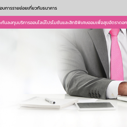
ะกอบการรายย่อย
เกี่ยวกับธนาคาร
ะกัน
ลงทุน
บริการออนไลน์
โปรโมชันและสิทธิพิเศษ
ออมเพื่อสุข
อัตราดอก