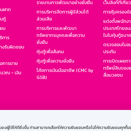
รายงานการพัฒนาอย่างยั่งยืน
เว็บลิงก์ที่เกี่ย
งินฝาก
การบริหารจัดการผู้มีส่วนได้
การคุ้มครองข้
นกู้
ส่วนเสีย
แต่งตั้งพนักง
ียม
การบริหารและพัฒนา
ประเทศไทยลงล
ทรัพยากรบุคคลเพื่อความ
ในใบหุ้นกู้ธน
ริการ
ยั่งยืน
ตรวจสอบใบอน
ย่างรับผิดชอบ
หุ้นกู้เพื่อสังคม
ประกัน
หุ้นกู้เพื่อความยั่งยืน
การเปิดเผยการ
รอการขาย
ทรัพย์สินของธ
โค้ชการเงินมืออาชีพ (CMC by
ำนวณ - เงิน
สื่อมวลชน
GSB)
กงาน
Web HR
GSB Wisdom
M-Search
เข้าสู่ร
ผู้ใช้ให้ดียิ่งขึ้น ท่านสามารถเลือกให้ความยินยอมหรือไม่ให้ความยินยอมคุกกี้ของเ