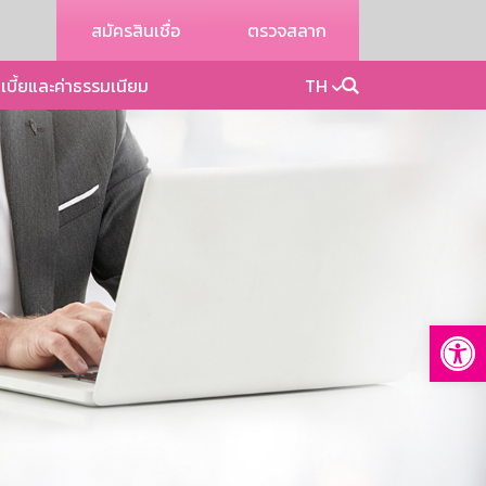
สมัครสินเชื่อ
ตรวจสลาก
เบี้ยและค่าธรรมเนียม
TH
Op