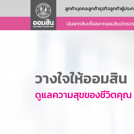
ลูกค้าบุคคล
ลูกค้าธุรกิจ
ลูกค้าผู้ปร
เงินฝาก
สินเชื่อ
สลากออมสิน
บัตร
ปร
วางใจให้ออมสิน
ดูแลความสุขของชีวิตคุณ