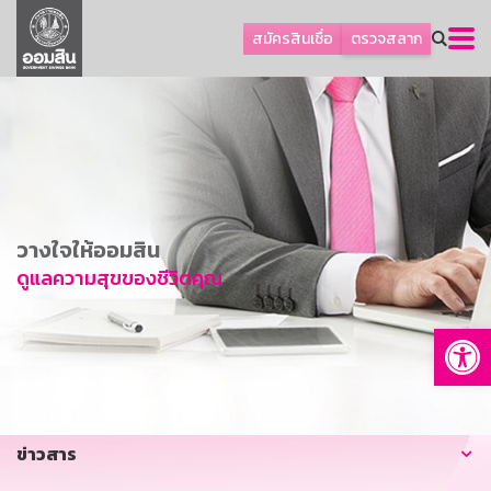
ลูกค้าธุรกิจ
สมัครสินเชื่อ
ตรวจสลาก
ลูกค้าผู้ประกอบรายย่อย
โปรโมชัน
ออมเพื่อสุข
เกี่ยวกับธนาคาร
การพัฒนาที่ยั่งยืน
วางใจให้ออมสิน
ข่าวสาร
ดูแลความสุขของชีวิตคุณ
บริการทางการเงิน
Op
อื่นๆ
ติดต่อเรา
บริการออนไลน์
ข่าวสาร
TH
EN
GSB Society