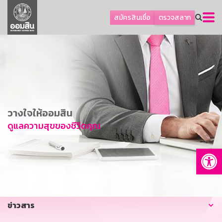
ลูกค้าธุรกิจ
สมัครสินเชื่อ
ตรวจสลาก
ลูกค้าผู้ประกอบรายย่อย
โปรโมชัน
ออมเพื่อสุข
เกี่ยวกับธนาคาร
การพัฒนาที่ยั่งยืน
วางใจให้ออมสิน
ข่าวสาร
ดูแลความสุขของชีวิตคุณ
บริการทางการเงิน
Op
อื่นๆ
ติดต่อเรา
บริการออนไลน์
ข่าวสาร
TH
EN
GSB Society