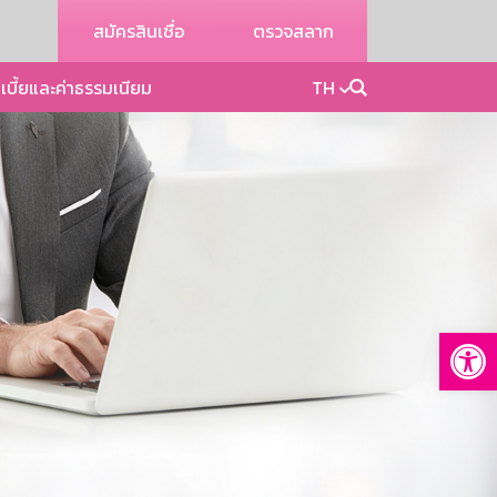
สมัครสินเชื่อ
ตรวจสลาก
เบี้ยและค่าธรรมเนียม
TH
Op