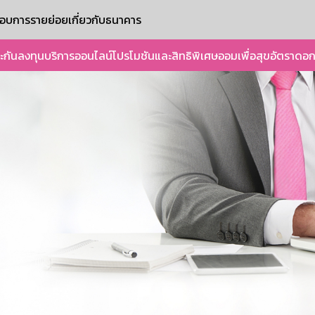
ะกอบการรายย่อย
เกี่ยวกับธนาคาร
ะกัน
ลงทุน
บริการออนไลน์
โปรโมชันและสิทธิพิเศษ
ออมเพื่อสุข
อัตราดอก