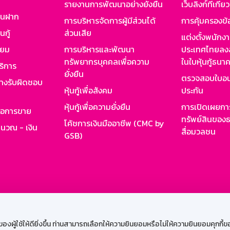
รายงานการพัฒนาอย่างยั่งยืน
เว็บลิงก์ที่เกี่ย
งินฝาก
การบริหารจัดการผู้มีส่วนได้
การคุ้มครองข้
นกู้
ส่วนเสีย
แต่งตั้งพนักง
ียม
การบริหารและพัฒนา
ประเทศไทยลงล
ทรัพยากรบุคคลเพื่อความ
ในใบหุ้นกู้ธน
ริการ
ยั่งยืน
ตรวจสอบใบอน
ย่างรับผิดชอบ
หุ้นกู้เพื่อสังคม
ประกัน
หุ้นกู้เพื่อความยั่งยืน
การเปิดเผยการ
รอการขาย
ทรัพย์สินของธ
โค้ชการเงินมืออาชีพ (CMC by
ำนวณ - เงิน
สื่อมวลชน
GSB)
กงาน
Web HR
GSB Wisdom
M-Search
เข้าสู่ร
ผู้ใช้ให้ดียิ่งขึ้น ท่านสามารถเลือกให้ความยินยอมหรือไม่ให้ความยินยอมคุกกี้ของเ