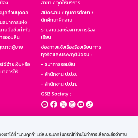
วข้อง
สาขา / จุดให้บริการ
อมูลส่วนบุคคล
สมัครงาน / ทุนการศึกษา /
นักศึกษาฝึกงาน
านธนาคารแห่ง
ายมือชื่อกำกับ
รายงานและช่องทางการร้อง
าคารออมสิน
เรียน
ุญาตผู้ขาย
ช่องทางแจ้งเรื่องร้องเรียน การ
ทุจริตและประพฤติมิชอบ :
ใช้จ่ายเงินหรือ
- ธนาคารออมสิน
นาคารให้
- สำนักงาน ป.ป.ช.
- สำนักงาน ป.ป.ท.
GSB Society :
ะบบเน็ตเมล
ราได้ที่ "แถบคุกกี้” แต่ละประเภท ในกรณีที่ท่านไม่ทำการเลือกจะถือว่าท่าน