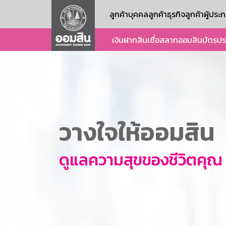
ลูกค้าบุคคล
ลูกค้าธุรกิจ
ลูกค้าผู้ปร
เงินฝาก
สินเชื่อ
สลากออมสิน
บัตร
ปร
วางใจให้ออมสิน
ดูแลความสุขของชีวิตคุณ