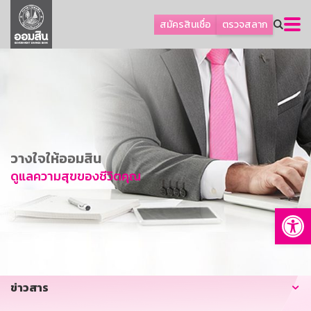
ลูกค้าธุรกิจ
สมัครสินเชื่อ
ตรวจสลาก
ลูกค้าผู้ประกอบรายย่อย
โปรโมชัน
ออมเพื่อสุข
เกี่ยวกับธนาคาร
การพัฒนาที่ยั่งยืน
วางใจให้ออมสิน
ข่าวสาร
ดูแลความสุขของชีวิตคุณ
บริการทางการเงิน
Op
อื่นๆ
ติดต่อเรา
บริการออนไลน์
ข่าวสาร
TH
EN
GSB Society